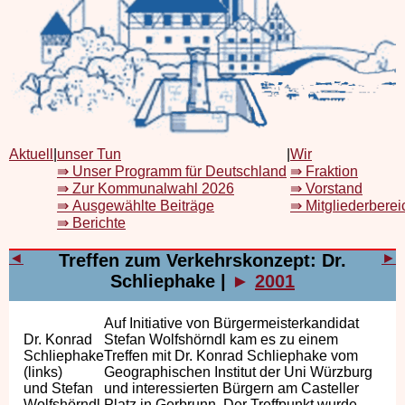
Aktuell
|
unser Tun
|
Wir
⇛ Unser Programm für Deutschland
⇛ Fraktion
⇛ Zur Kommunalwahl 2026
⇛ Vorstand
⇛ Ausgewählte Beiträge
⇛ Mitgliederberei
⇛ Berichte
◄
Treffen zum Verkehrskonzept: Dr.
►
Schliephake
|
►
2001
Auf Initiative von Bürgermeisterkandidat
Dr. Konrad
Stefan Wolfshörndl kam es zu einem
Schliephake
Treffen mit Dr. Konrad Schliephake vom
(links)
Geographischen Institut der Uni Würzburg
und Stefan
und interessierten Bürgern am Casteller
Wolfshörndl
Platz in Gerbrunn. Der Treffpunkt wurde